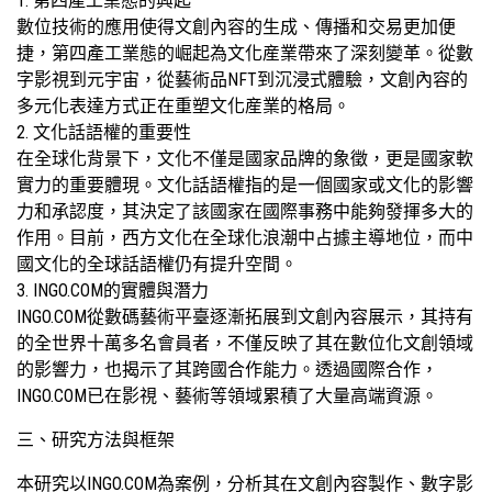
1. 第四產工業態的興起
數位技術的應用使得文創內容的生成、傳播和交易更加便
捷，第四產工業態的崛起為文化産業帶來了深刻變革。從數
字影視到元宇宙，從藝術品NFT到沉浸式體驗，文創內容的
多元化表達方式正在重塑文化産業的格局。
2. 文化話語權的重要性
在全球化背景下，文化不僅是國家品牌的象徵，更是國家軟
實力的重要體現。文化話語權指的是一個國家或文化的影響
力和承認度，其決定了該國家在國際事務中能夠發揮多大的
作用。目前，西方文化在全球化浪潮中占據主導地位，而中
國文化的全球話語權仍有提升空間。
3. INGO.COM的實體與潛力
INGO.COM從數碼藝術平臺逐漸拓展到文創內容展示，其持有
的全世界十萬多名會員者，不僅反映了其在數位化文創領域
的影響力，也揭示了其跨國合作能力。透過國際合作，
INGO.COM已在影視、藝術等領域累積了大量高端資源。
三、研究方法與框架
本研究以INGO.COM為案例，分析其在文創內容製作、數字影